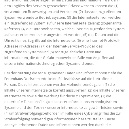
Informationen. Diese allgemeinen Daten und Informationen werden in
den Logfiles des Servers gespeichert. Erfasst werden können die (1)
verwendeten Browsertypen und Versionen, (2) das vom zugreifenden
System verwendete Betriebssystem, (3) die Internetseite, von welcher
ein zugreifendes System auf unsere Internetseite gelangt (sogenannte
Referrer), (4) die Unterwebseiten, welche über ein zugreifendes System
auf unserer Internetseite angesteuert werden, (5) das Datum und die
Uhrzeit eines Zugriffs auf die Internetseite, (6) eine Internet-Protokoll-
Adresse (IP-Adresse), (7) der Internet-Service-Provider des
zugreifenden Systems und (8) sonstige ähnliche Daten und
Informationen, die der Gefahrenabwehr im Falle von Angriffen auf
unsere informationstechnologischen Systeme dienen.
Bei der Nutzung dieser allgemeinen Daten und Informationen zieht die
Ferienhaus Dorfschmiede keine Rückschlüsse auf die betroffene
Person. Diese Informationen werden vielmehr benötigt, um (1) die
Inhalte unserer Internetseite korrekt auszuliefern, (2) die Inhalte unserer
Internetseite sowie die Werbung für diese zu optimieren, (3) die
dauerhafte Funktionsfähigkeit unserer informationstechnologischen
Systeme und der Technik unserer Internetseite zu gewährleisten sowie
(4) um Strafverfolgungsbehörden im Falle eines Cyberangriffes die zur
Strafverfolgung notwendigen Informationen bereitzustellen. Diese
anonym erhobenen Daten und Informationen werden durch die