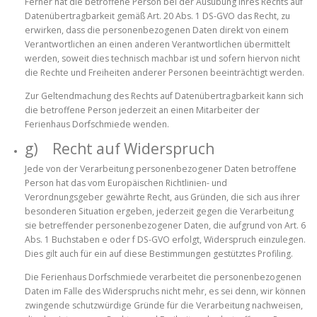
Ferner hat die betroffene Person bei der Ausübung ihres Rechts auf
Datenübertragbarkeit gemäß Art. 20 Abs. 1 DS-GVO das Recht, zu
erwirken, dass die personenbezogenen Daten direkt von einem
Verantwortlichen an einen anderen Verantwortlichen übermittelt
werden, soweit dies technisch machbar ist und sofern hiervon nicht
die Rechte und Freiheiten anderer Personen beeinträchtigt werden.
Zur Geltendmachung des Rechts auf Datenübertragbarkeit kann sich
die betroffene Person jederzeit an einen Mitarbeiter der
Ferienhaus Dorfschmiede wenden.
g) Recht auf Widerspruch
Jede von der Verarbeitung personenbezogener Daten betroffene
Person hat das vom Europäischen Richtlinien- und
Verordnungsgeber gewährte Recht, aus Gründen, die sich aus ihrer
besonderen Situation ergeben, jederzeit gegen die Verarbeitung
sie betreffender personenbezogener Daten, die aufgrund von Art. 6
Abs. 1 Buchstaben e oder f DS-GVO erfolgt, Widerspruch einzulegen.
Dies gilt auch für ein auf diese Bestimmungen gestütztes Profiling.
Die Ferienhaus Dorfschmiede verarbeitet die personenbezogenen
Daten im Falle des Widerspruchs nicht mehr, es sei denn, wir können
zwingende schutzwürdige Gründe für die Verarbeitung nachweisen,